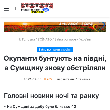
Меню
Пошук
Головна
/
ЄС|NATO
/
Війна рф проти України
Війна рф проти України
Окупанти бунтують на півдні,
а Сумщину знову обстріляли
2022-09-05
765
час читання: 1 хвилина
Головні новини ночі та ранку
•
На Сумщині за добу було близько 40