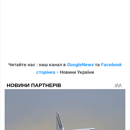
Читайте нас : наш канал в
GoogleNews
та
Facebook
сторінка
- Новини України