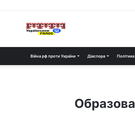
Війна рф проти України
Діаспора
Політика
Образова