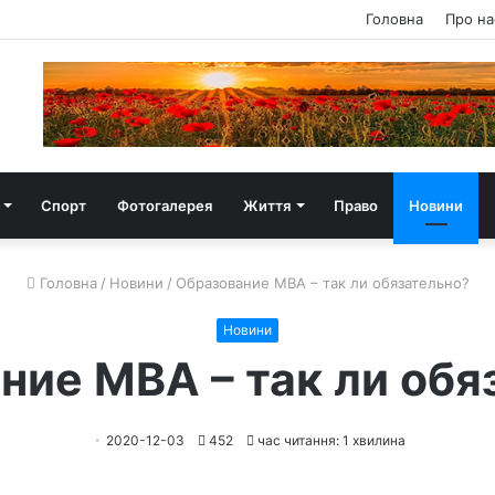
Головна
Про на
Спорт
Фотогалерея
Життя
Право
Новини
Головна
/
Новини
/
Образование МВА – так ли обязательно?
Новини
ние МВА – так ли обя
2020-12-03
452
час читання: 1 хвилина