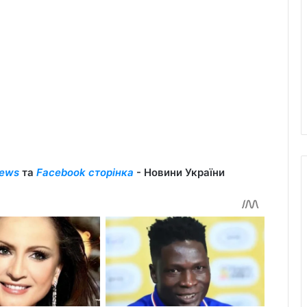
ews
та
Facebook сторінка
- Новини України