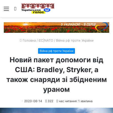
Меню
Пошук
Головна
/
ЄС|NATO
/
Війна рф проти України
Війна рф проти України
Новий пакет допомоги від
США: Bradley, Stryker, а
також снаряди зі збідненим
ураном
2023-06-14
322
час читання: 1 хвилина