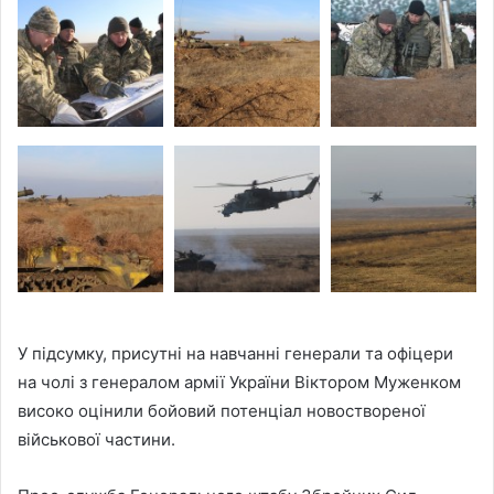
У підсумку, присутні на навчанні генерали та офіцери
на чолі з генералом армії України Віктором Муженком
високо оцінили бойовий потенціал новоствореної
військової частини.