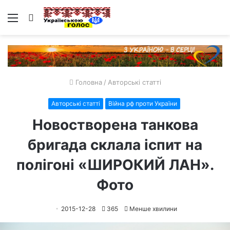
Меню
Пошук
Головна
/
Авторські статті
Авторські статті
Війна рф проти України
Новостворена танкова
бригада склала іспит на
полігоні «ШИРОКИЙ ЛАН».
Фото
2015-12-28
365
Менше хвилини