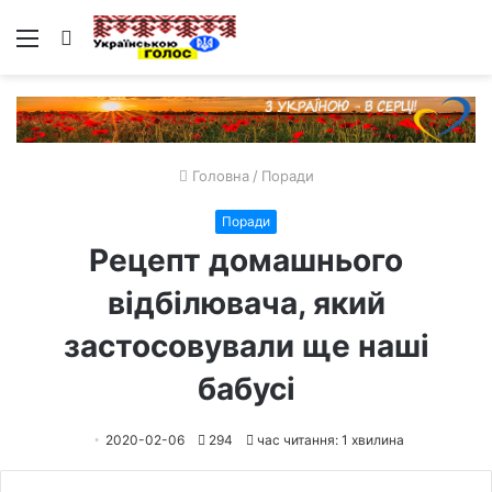
Меню
Пошук
Головна
/
Поради
Поради
Рецепт домашнього
відбілювача, який
застосовували ще наші
бабусі
2020-02-06
294
час читання: 1 хвилина