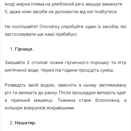
Іноді жирна пляма на улюбленій речі змушує викинути
її, адже ніякі засоби не допомогли від неї позбутися.
Не поспішайте! Спочатку спробуйте один із засобів, які
застосовували ще наші прабабусі.
Гірчиця.
Змішайте 2 столові ложки гірчичного порошку та літр
кип’яченої води. Через пів години процідіть суміш.
Розведіть засіб водою, замочіть в ньому заплямовану
річ та залишіть до ранку. Після процедури виперіть одяг
в пральній машинці. Тканина стане білосніжна, а
кольори візерунків яскравішими.
Нашатир.