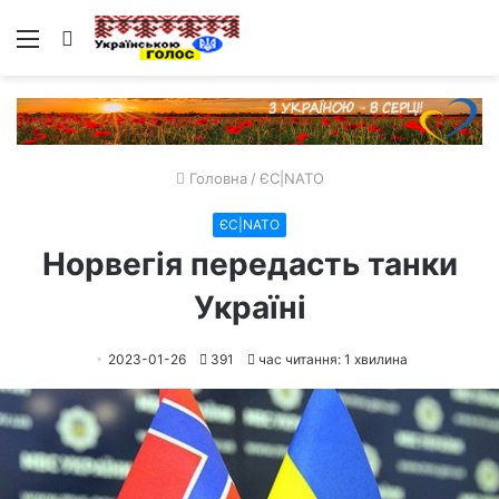
Меню
Пошук
Головна
/
ЄС|NATO
ЄС|NATO
Норвегія передасть танки
Україні
2023-01-26
391
час читання: 1 хвилина