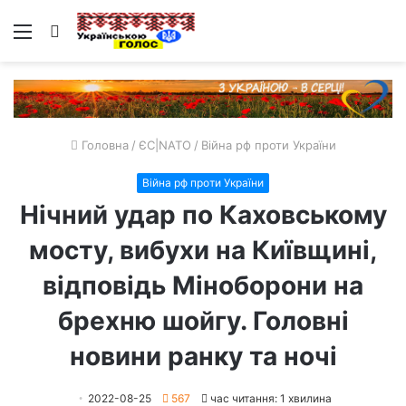
Меню
Пошук
Головна
/
ЄС|NATO
/
Війна рф проти України
Війна рф проти України
Нічний удар по Каховському
мосту, вибухи на Київщині,
відповідь Міноборони на
брехню шойгу. Головні
новини ранку та ночі
2022-08-25
567
час читання: 1 хвилина