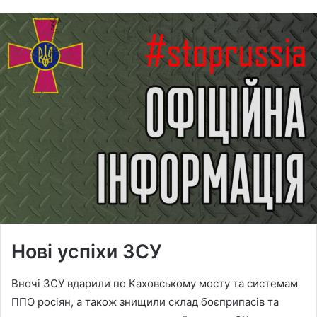
Нові успіхи ЗСУ
Вночі ЗСУ вдарили по Каховському мосту та системам
ППО росіян, а також знищили склад боєприпасів та