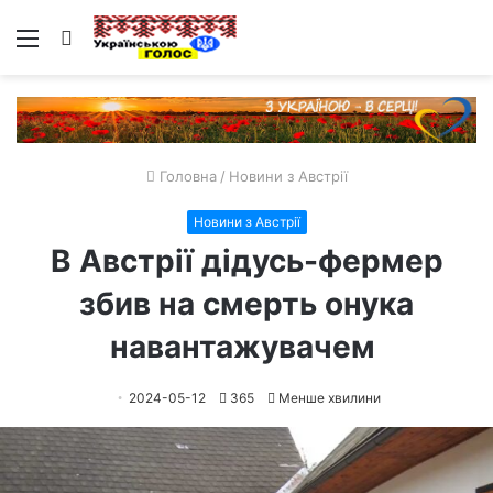
Меню
Пошук
Головна
/
Новини з Австрії
Новини з Австрії
В Австрії дідусь-фермер
збив на смерть онука
навантажувачем
2024-05-12
365
Менше хвилини