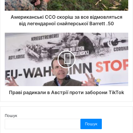
Американські ССО скоріш за все відмовляться
від легендарної снайперської Barrett .50
Праві радикали в Австрії проти заборони TikTok
Пошук
Пошук