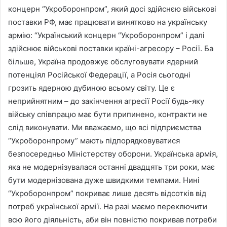
концерн “Укроборонпром”, який досі здійснєю військові
поставки РФ, має працювати винятково на українську
армію: “Український концерн “Укроборонпром” і далі
здійснює військові поставки країні-агресору – Росії. Ба
більше, Україна продовжує обслуговувати ядерний
потенціял Російської Федерації, а Росія сьогодні
грозить ядерною дубиною всьому світу. Це є
неприйнятним – до закінчення агресії Росії будь-яку
війську співпрацю має бути припинено, контракти не
слід виконувати. Ми вважаємо, що всі підприємства
“Укроборонпрому” мають підпорядковуватися
безпосередньо Міністерству оборони. Українська армія,
яка не модернізувалася останні двадцять три роки, має
бути модернізована дуже швидкими темпами. Нині
“Укроборонпром” покриває лише десять відсотків від
потреб української армії. На разі маємо переключити
всю його діяльність, аби він повністю покривав потреби