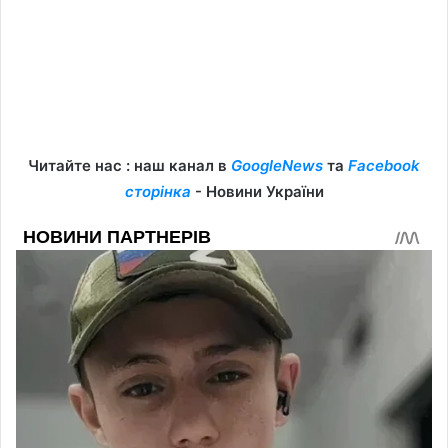
Читайте нас : наш канал в
GoogleNews
та
Facebook
сторінка
- Новини України