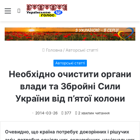
Меню
Пошук
Головна
/
Авторські статті
Авторські статті
Необхідно очистити органи
влади та Збройні Сили
України від п’ятої колони
2014-03-26
377
2 хвилин читання
Очевидно, що країна потребує докорінних і рішучих
змін, потребує соціяльних, економічних, національних