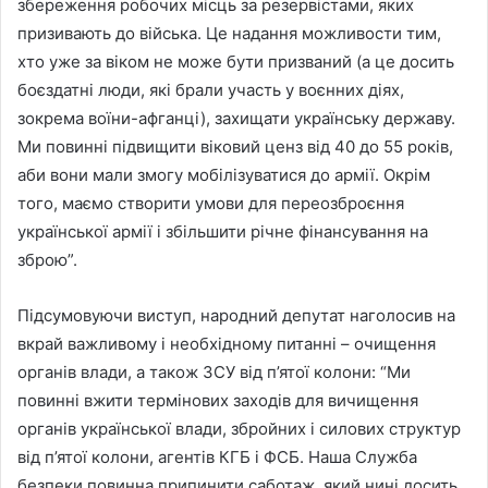
збереження робочих місць за резервістами, яких
призивають до війська. Це надання можливости тим,
хто уже за віком не може бути призваний (а це досить
боєздатні люди, які брали участь у воєнних діях,
зокрема воїни-афганці), захищати українську державу.
Ми повинні підвищити віковий ценз від 40 до 55 років,
аби вони мали змогу мобілізуватися до армії. Окрім
того, маємо створити умови для переозброєння
української армії і збільшити річне фінансування на
зброю”.
Підсумовуючи виступ, народний депутат наголосив на
вкрай важливому і необхідному питанні – очищення
органів влади, а також ЗСУ від п’ятої колони: “Ми
повинні вжити термінових заходів для вичищення
органів української влади, збройних і силових структур
від п’ятої колони, агентів КГБ і ФСБ. Наша Служба
безпеки повинна припинити саботаж, який нині досить