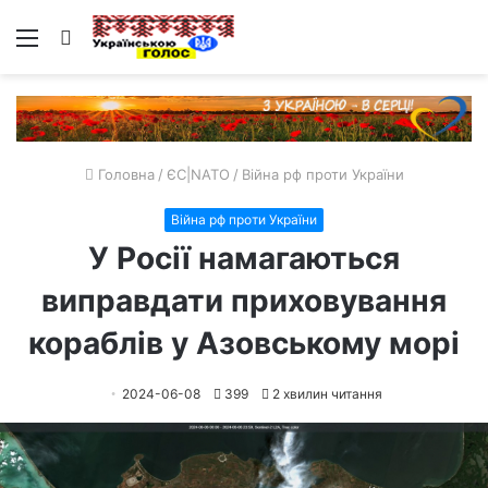
Меню
Пошук
Головна
/
ЄС|NATO
/
Війна рф проти України
Війна рф проти України
У Росії намагаються
виправдати приховування
кораблів у Азовському морі
2024-06-08
399
2 хвилин читання