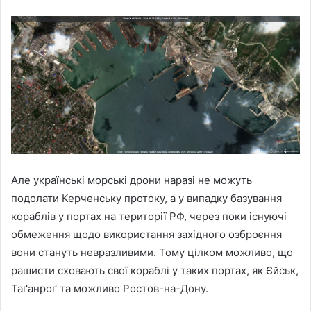
Але українські морські дрони наразі не можуть
подолати Керченську протоку, а у випадку базування
кораблів у портах на території РФ, через поки існуючі
обмеження щодо використання західного озброєння
вони стануть невразливими. Тому цілком можливо, що
рашисти сховають свої кораблі у таких портах, як Єйськ,
Таґанроґ та можливо Ростов-на-Дону.