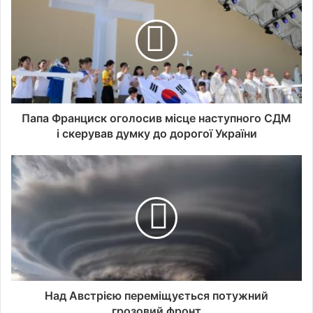
Папа Франциск оголосив місце наступного СДМ
і скерував думку до дорогої України
Над Австрією переміщується потужний
грозовий фронт