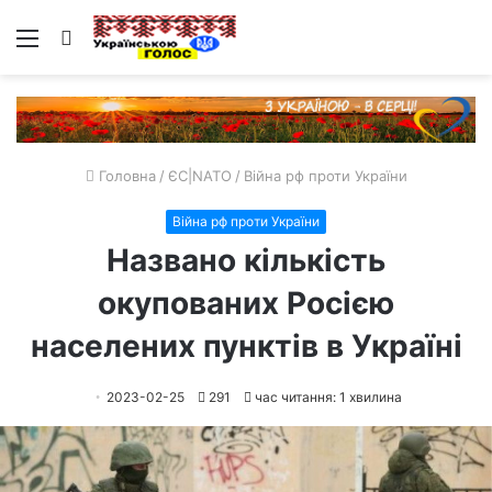
Меню
Пошук
Головна
/
ЄС|NATO
/
Війна рф проти України
Війна рф проти України
Названо кількість
окупованих Росією
населених пунктів в Україні
2023-02-25
291
час читання: 1 хвилина