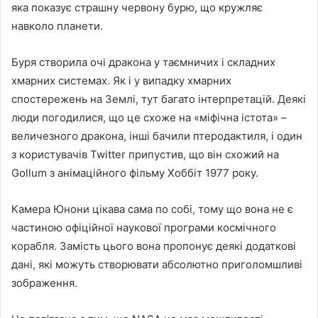
яка показує страшну червону бурю, що кружляє
навколо планети.
Буря створила очі дракона у таємничих і складних
хмарних системах. Як і у випадку хмарних
спостережень на Землі, тут багато інтерпретацій. Деякі
люди погодилися, що це схоже на «міфічна істота» –
величезного дракона, інші бачили птеродактиля, і один
з користувачів Twitter припустив, що він схожий на
Gollum з анімаційного фільму Хоббіт 1977 року.
Камера Юнони цікава сама по собі, тому що вона не є
частиною офіційної наукової програми космічного
корабля. Замість цього вона пропонує деякі додаткові
дані, які можуть створювати абсолютно приголомшливі
зображення.