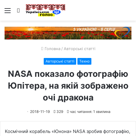
Меню
Пошук
Головна
/
Авторські статті
Авторські статті
Техно
NASA показало фотографію
Юпітера, на якій зображено
очі дракона
2018-11-19
329
час читання: 1 хвилина
Космічний корабель «Юнона» NASA зробив фотографію,