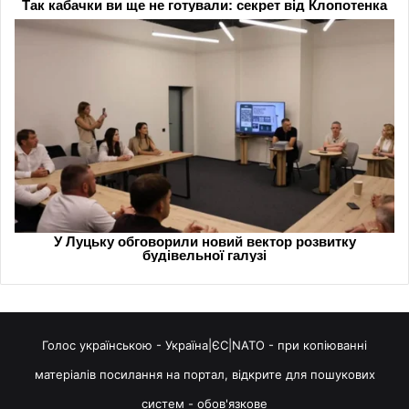
Голос українською - Україна|ЄС|NATO - при копіюванні
матеріалів посилання на портал, відкрите для пошукових
систем - обов'язкове