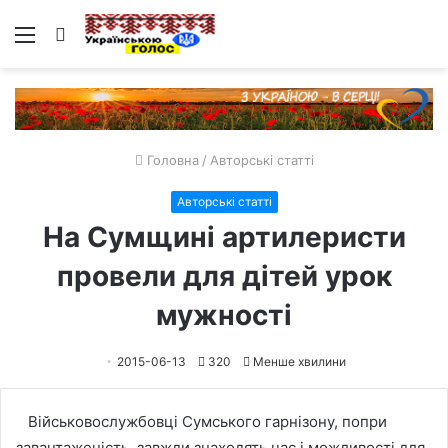
Меню
Пошук
Головна
/
Авторські статті
Авторські статті
На Сумщині артилеристи
провели для дітей урок
мужності
2015-06-13
320
Менше хвилини
Військовослужбовці Сумського гарнізону, попри
завантаженість, завжди знаходять час і можливості для