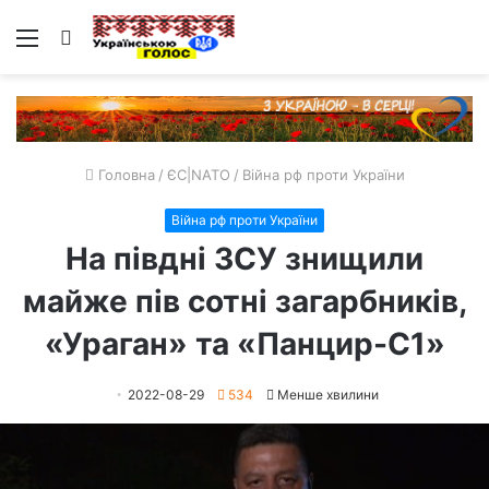
Меню
Пошук
Головна
/
ЄС|NATO
/
Війна рф проти України
Війна рф проти України
На півдні ЗСУ знищили
майже пів сотні загарбників,
«Ураган» та «Панцир-С1»
2022-08-29
534
Менше хвилини