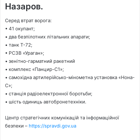
Назаров.
Серед втрат ворога:
• 41 окупант;
• два безпілотних літальних апарати;
• танк Т-72;
• РСЗВ «Ураган»;
• зенітно-гарматний ракетний
• комплекс «Панцир-С1»;
• самохідна артилерійсько-мінометна установка «Нона-
С»;
• станція радіоелектронної боротьби;
• шість одиниць автобронетехніки.
Центр стратегічних комунікацій та інформаційної
безпеки –
https://spravdi.gov.ua