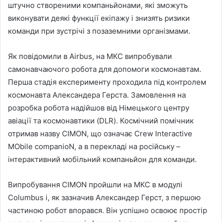
штучно створеними компаньйонами, які зможуть
виконувати деякі функції екіпажу і знизять ризики
команди при зустрічі з позаземними організмами.
Як повідомили в Airbus, на МКС випробували
самонавчаючого робота для допомоги космонавтам.
Перша стадія експерименту проходила під контролем
космонавта Александера Герста. Замовлення на
розробка робота надійшов від Німецького центру
авіації та космонавтики (DLR). Космічний помічник
отримав назву CIMON, що означає Crew Interactive
MObile companioN, а в перекладі на російську –
інтерактивний мобільний компаньйон для команди.
Випробування CIMON пройшли на МКС в модулі
Columbus і, як зазначив Александер Герст, з першою
частиною робот впорався. Він успішно освоює простір