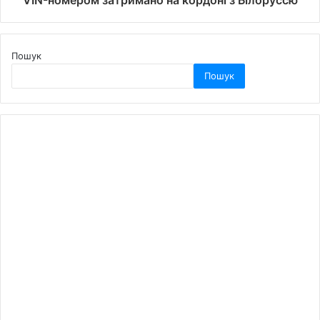
VIN-номером затримано на кордоні з Білоруссю
Пошук
Пошук