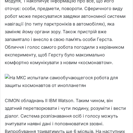
модуля, і накопичує інформацію про все, що його
оточує: особи, предмети, повороти. Сферичного виду
робот може пересуватися завдяки автономної системи
навігації (по типу парктроніків в автомобілях), яка
заміняє йому органи зору. Також пристрій вже
запамятало і внесло в свою пам’ять особи Герста.
Обличчя і голос самого робота погодили з керівником
експерименту, щоб Герсту було максимально
комфортно комунікувати з новим «космонавтом».
CIMON обладнань ІІ IBM Watson. Таким чином, він
здатний перетворювати і чути людину, розуміти і вести
діалог. Система розпізнавання осіб і голосу можуть
зчитувати наявні дані і поповнюватися ззовні.
Випробування триватимуть ще 6 місяців. На наступних