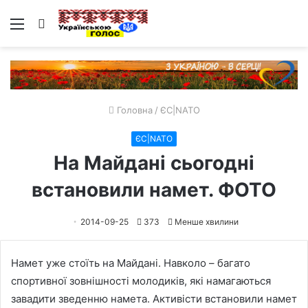
Меню
Пошук
Головна
/
ЄС|NATO
ЄС|NATO
На Майдані сьогодні
встановили намет. ФОТО
2014-09-25
373
Менше хвилини
Намет уже стоїть на Майдані. Навколо – багато
спортивної зовнішності молодиків, які намагаються
завадити зведенню намета. Активісти встановили намет