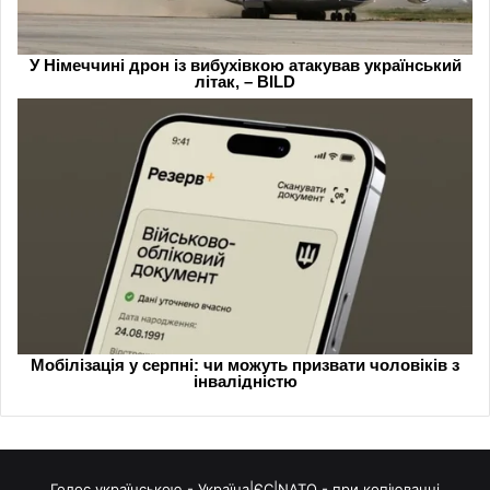
Голос українською - Україна|ЄС|NATO - при копіюванні