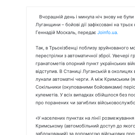
Вчорашній день і минула ніч знову не були 
Луганщини – бойові дії зафіксовані на трьо
Геннадій Москаль, передає
Joinfo.ua.
Так, в Трьохізбенці поблизу зруйнованого 
перестрілки з автоматичної зброї. Увечері гр
гранатометів опорний пункт українських війс
відступив. В Станиці Луганській в околицях 
лунали автоматні черги. А між Кримським (я
Сокільники (окупованими бойовиками) період
кулеметів. У всіх випадках обійшлося без п
про поранених чи загиблих військовослужбо
«У населених пунктах на лінії розмежування
Кримському (автомобільний доступ до якого
заблокований) за допомогою військових проч