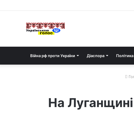
Війна рф проти України
Діаспора
Політика
Го
На Луганщині