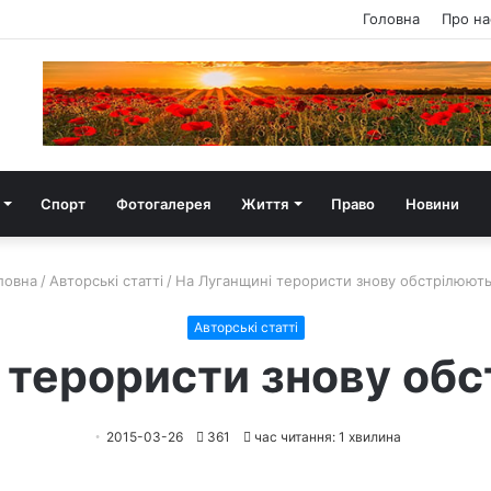
Головна
Про на
Спорт
Фотогалерея
Життя
Право
Новини
ловна
/
Авторські статті
/
На Луганщині терористи знову обстрілюют
Авторські статті
 терористи знову об
2015-03-26
361
час читання: 1 хвилина