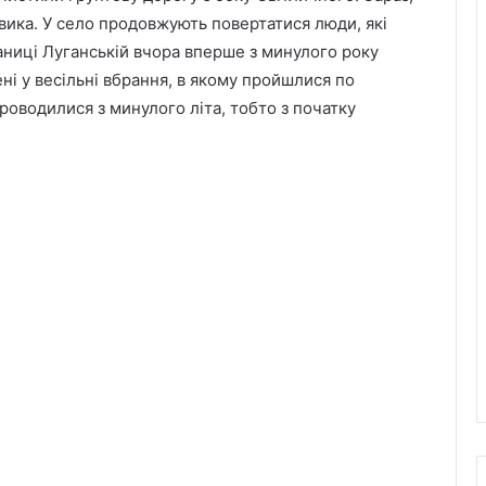
овика. У село продовжують повертатися люди, які
таниці Луганській вчора вперше з минулого року
і у весільні вбрання, в якому пройшлися по
роводилися з минулого літа, тобто з початку