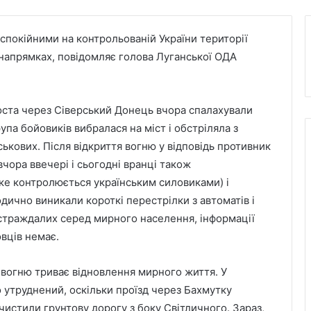
спокійними на контрольованій України території
х напрямках, повідомляє голова Луганської ОДА
моста через Сіверський Донець вчора спалахували
упа бойовиків вибралася на міст і обстріляла з
ькових. Після відкриття вогню у відповідь противник
вчора ввечері і сьогодні вранці також
ке контролюється українським силовиками) і
ично виникали короткі перестрілки з автоматів і
остраждалих серед мирного населення, інформації
вців немає.
 вогню триває відновлення мирного життя. У
 утруднений, оскільки проїзд через Бахмутку
истили грунтову дорогу з боку Світличного. Зараз,