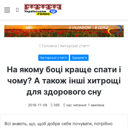
Меню
Пошук
Головна
/
Авторські статті
Авторські статті
Здоров'я
На якому боці краще спати і
чому? А також інші хитрощі
для здорового сну
2018-11-08
395
час читання: 1 хвилина
Всі знають, що, щоб добре себе почувати, потрібно