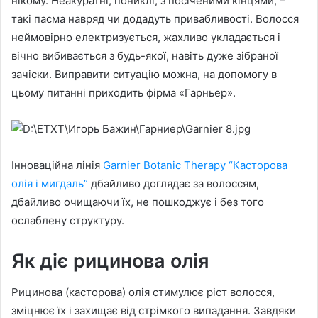
нікому. Неакуратні, пониклі, з посіченими кінцями, –
такі пасма навряд чи додадуть привабливості. Волосся
неймовірно електризується, жахливо укладається і
вічно вибивається з будь-якої, навіть дуже зібраної
зачіски. Виправити ситуацію можна, на допомогу в
цьому питанні приходить фірма «Гарньер».
Інноваційна лінія
Garnier Botanic Therapy “Касторова
олія і мигдаль”
дбайливо доглядає за волоссям,
дбайливо очищаючи їх, не пошкоджує і без того
ослаблену структуру.
Як діє рицинова олія
Рицинова (касторова) олія стимулює ріст волосся,
зміцнює їх і захищає від стрімкого випадання. Завдяки