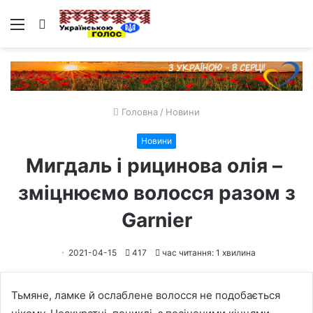
Меню
Пошук
Головна
/
Новини
Новини
Мигдаль і рицинова олія – ​​
зміцнюємо волосся разом з
Garnier
2021-04-15
417
час читання: 1 хвилина
Тьмяне, ламке й ослаблене волосся не подобається