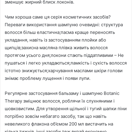
зменшує жирний блиск локонів.
Чим хороша саме ця серія косметичних засобів?
Переваги використання шампуню очевидні: структура
волосся більш еластична;пасма краще переносять
укладання, навіть із застосуванням плойки або
щипців;захисна масляна плівка живить волосся
протягом усього дня;локони стають піддатливими – Не
пушаться і легко укладаються;ламкість і сухість волосся
істотно знижується;харчування маслами шкіри голови
знімає проблему лущення і появи лупи.
Регулярне застосування бальзаму і шампуню Botanic
Therapy зміцнює волосся, роблячи їх слухняними і
шовковистим. Для утворення щільної і тугий шапки піни
потрібно зовсім небагато засобу, так що навіть
невеликого флакона об’ємом 200 мл вистачить на
кілька тижнів, інші засоби теж вкрай економно