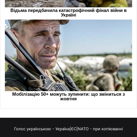
Голос українською - Україна|ЄС|NATO - при копіюванні