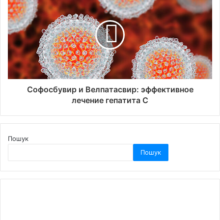
Софосбувир и Велпатасвир: эффективное
лечение гепатита С
Пошук
Пошук