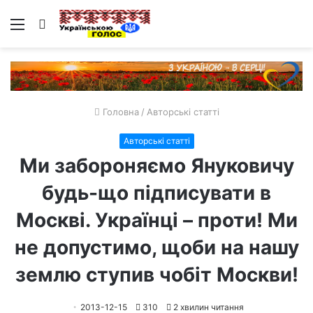
Меню
Пошук
Головна
/
Авторські статті
Авторські статті
Ми забороняємо Януковичу
будь-що підписувати в
Москві. Українці – проти! Ми
не допустимо, щоби на нашу
землю ступив чобіт Москви!
2013-12-15
310
2 хвилин читання