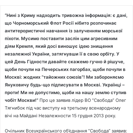
“Нині з Криму надходить тривожна інформація: є дані,
що Чорноморський Флот Росії нібито розпочинає
антитерористичні навчання із залученням морської
піхоти. Мусимо поставити заслін цим агресивним
діям Кремля, який досі виношує ідею знищення
незалежної України, затягнувши її в свою орбіту. У
цей День Гідности давайте скажемо гучно й рішуче,
щоби почули на Печерських пагорбах, щоби почули в
Москві: жодних “тайожних союзів”! Ми забороняємо
Януковичу будь-що підписувати в Москві. Українці –
проти! Ми не допустимо, щоби на нашу землю ступив
чобіт Москви!”
Про це заявив лідер ВО “Свобода” Олег
Тягнибок під час виступу на третьому всенародному
вічі на Майдані Незалежности 15 грудня 2013 року.
Очільник Всеукраїнського об’єднання “Свобода” заявив: