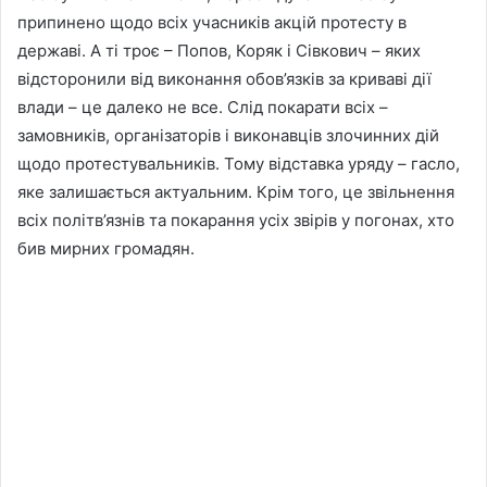
припинено щодо всіх учасників акцій протесту в
державі. А ті троє – Попов, Коряк і Сівкович – яких
відсторонили від виконання обов’язків за криваві дії
влади – це далеко не все. Слід покарати всіх –
замовників, організаторів і виконавців злочинних дій
щодо протестувальників. Тому відставка уряду – гасло,
яке залишається актуальним. Крім того, це звільнення
всіх політв’язнів та покарання усіх звірів у погонах, хто
бив мирних громадян.