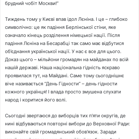
брудний чобіт Москви!”
Тиждень тому у Києві впав ідол Лєніна. І це – глибоко
символічно: це як падіння Берлінської стіни, яке
означало кінець розділення німецької нації. Після
падіння Лєніна на Бесарабці так само має відбутися
об’єднання української нації. У нас є все для цього.
Доказ цього – мільйони громадян на майданах по всій
нашій державі. Наша національна гідність яскраво
проявилася тут, на Майдані. Саме тому сьогоднішнє
віче називається “День Гідности” – день гідности
кожного українця! І влада просто змушена слухати
народ і коритися його волі.
Сьогодні звертаюся до виборців тих п’яти округів, де
нині відбуваються повторні вибори до Верховної Ради:
виконайте свій громадянський обов’язок. Заради