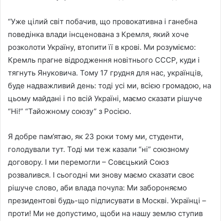
“Уже цілий світ побачив, що провокативна і ганебна
поведінка влади інсценована з Кремля, який хоче
розколоти Україну, втопити її в крові. Ми розуміємо:
Кремль прагне відродження новітнього СССР, куди і
тягнуть Януковича. Тому 17 грудня для нас, українців,
буде надважливий день: тоді усі ми, всією громадою, на
цьому майдані і по всій Україні, маємо сказати рішуче
“Ні!” “Тайожному союзу” з Росією.
Я добре пам’ятаю, як 23 роки тому ми, студенти,
голодували тут. Тоді ми теж казали “ні” союзному
договору. І ми перемогли – Совєцький Союз
розвалився. І сьогодні ми знову маємо сказати своє
рішуче слово, аби влада почула: Ми забороняємо
президентові будь-що підписувати в Москві. Українці –
проти! Ми не допустимо, щоби на нашу землю ступив