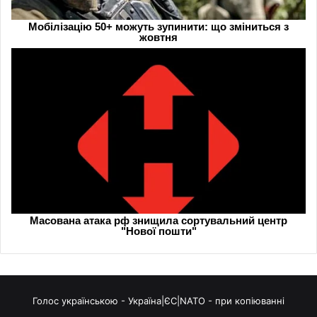
Голос українською - Україна|ЄС|NATO - при копіюванні