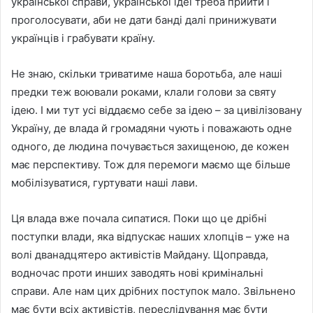
української справи, української ідеї треба прийти і
проголосувати, аби не дати банді далі принижувати
українців і грабувати країну.
Не знаю, скільки триватиме наша боротьба, але наші
предки теж воювали роками, клали голови за святу
ідею. І ми тут усі віддаємо себе за ідею – за цивілізовану
Україну, де влада й громадяни чують і поважають одне
одного, де людина почувається захищеною, де кожен
має перспективу. Тож для перемоги маємо ще більше
мобілізуватися, гуртувати наші лави.
Ця влада вже почала сипатися. Поки що це дрібні
поступки влади, яка відпускає наших хлопців – уже на
волі дванадцятеро активістів Майдану. Щоправда,
водночас проти инших заводять нові кримінальні
справи. Але нам цих дрібних поступок мало. Звільнено
має бути всіх активістів, переслідування має бути