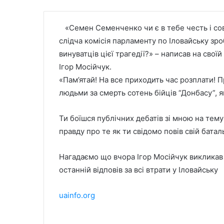
«Семен Семенченко чи є в тебе честь і сов
слідча комісія парламенту по Іловайську зр
винуватців цієї трагедії?» – написав на своїй
Ігор Мосійчук.
«Пам’ятай! На все приходить час розплати! П
людьми за смерть сотень бійців “Донбасу”, я
Ти боїшся публічних дебатів зі мною на тему 
правду про те як ти свідомо повів свій батал
Нагадаємо що вчора Ігор Мосійчук викликав
останній відповів за всі втрати у Іловайську
uainfo.org