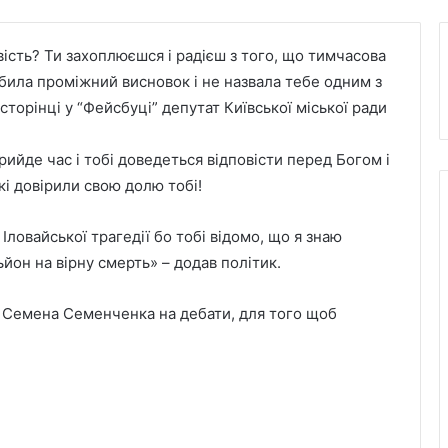
ість? Ти захоплюєшся і радієш з того, що тимчасова
обила проміжний висновок і не назвала тебе одним з
 сторінці у “Фейсбуці” депутат Київської міської ради
рийде час і тобі доведеться відповісти перед Богом і
кі довірили свою долю тобі!
Іловайської трагедії бо тобі відомо, що я знаю
ьйон на вірну смерть» – додав політик.
 Семена Семенченка на дебати, для того щоб