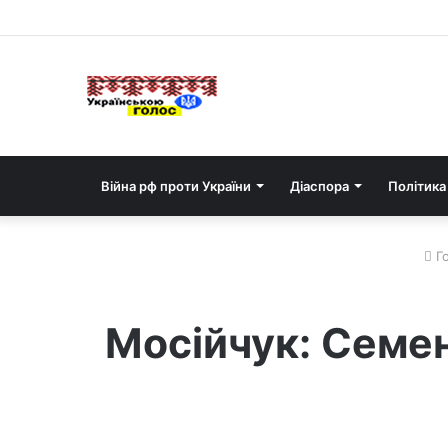
Війна рф проти України
Діаспора
Політика
Го
Мосійчук: Семен