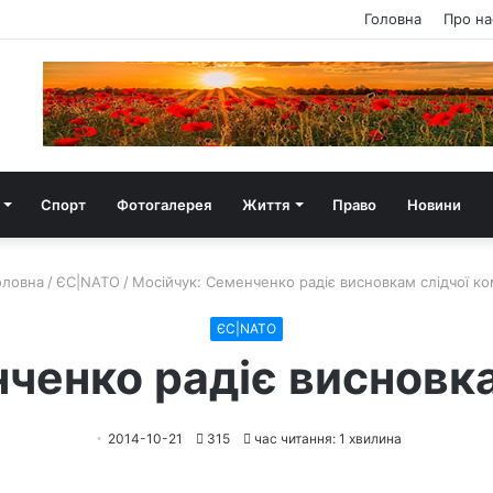
Головна
Про на
Спорт
Фотогалерея
Життя
Право
Новини
ловна
/
ЄС|NATO
/
Мосійчук: Семенченко радіє висновкам слідчої ком
ЄС|NATO
ченко радіє висновкам
2014-10-21
315
час читання: 1 хвилина