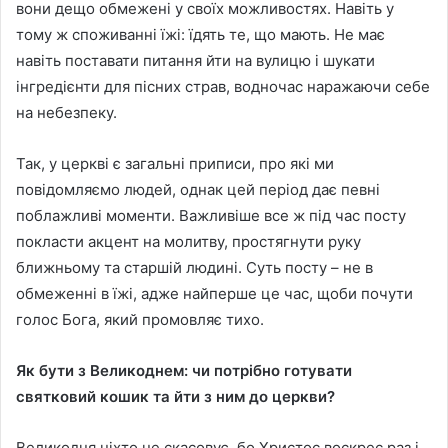
вони дещо обмежені у своїх можливостях. Навіть у
тому ж споживанні їжі: їдять те, що мають. Не має
навіть поставати питання йти на вулицю і шукати
інгредієнти для пісних страв, водночас наражаючи себе
на небезпеку.
Так, у церкві є загальні приписи, про які ми
повідомляємо людей, однак цей період дає певні
поблажливі моменти. Важливіше все ж під час посту
покласти акцент на молитву, простягнути руку
ближньому та старшій людині. Суть посту – не в
обмеженні в їжі, адже найперше це час, щоби почути
голос Бога, який промовляє тихо.
Як бути з Великоднем: чи потрібно готувати
святковий кошик та йти з ним до церкви?
Великодня ніхто не скасовує, бо Христос воскрес раз і