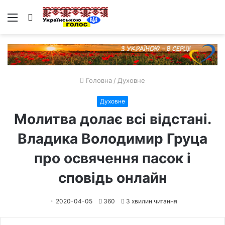
Меню
Пошук
Головна
/
Духовне
Духовне
Молитва долає всі відстані.
Владика Володимир Груца
про освячення пасок і
сповідь онлайн
2020-04-05
360
3 хвилин читання