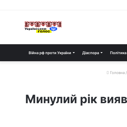
Війна рф проти України
Діаспора
Політика
Головна
/
Минулий рік вияв