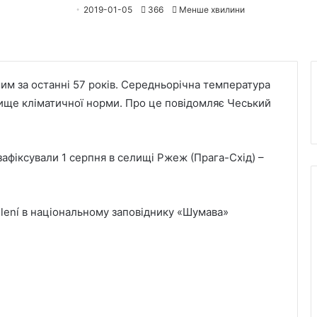
2019-01-05
366
Менше хвилини
шим за останні 57 років. Середньорічна температура
 вище кліматичної норми. Про це повідомляє Чеський
афіксували 1 серпня в селищі Ржеж (Прага-Схід) –
elení в національному заповіднику «Шумава»