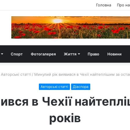
Головна
Про на
Спорт
Фотогалерея
Життя
Право
Новини
Авторські статті
/
Минулий рік виявився в Чехії найтеплішим за остан
Авторські статті
Діаспора
ився в Чехії найтеплі
років