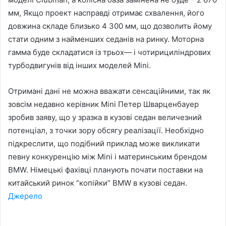
мм, Якщо проект насправді отримає схвалення, його
довжина складе близько 4 300 мм, що дозволить йому
стати одним з найменших седанів на ринку. Моторна
гамма буде складатися із трьох— і чотирициліндрових
турбодвигунів від інших моделей Mini.
Отримані дані не можна вважати сенсаційними, так як
зовсім недавно керівник Mini Петер Шварценбауер
зробив заяву, що у зразка в кузові седан величезний
потенціал, з точки зору обсягу реалізації. Необхідно
підкреслити, що подібний приклад може викликати
певну конкуренцію між Mini і материнським брендом
BMW. Німецькі фахівці планують почати поставки на
китайський ринок “копійки” BMW в кузові седан.
Джерело