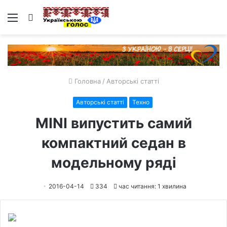
Меню
Пошук
Головна
/
Авторські статті
Авторські статті
Техно
MINI випустить самий
компактний седан в
модельному ряді
2016-04-14
334
час читання: 1 хвилина