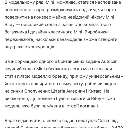
В модельному ряді Mini, можливо, статися несподіване
поповнення: творці розмірковують над тим, чи варто
повернути на конвеєр майже невідомий нікому Mini
Riley — невеликий седан з наявністю компактного
багажника і дизайну класичного Mini. Виробники
переживають, наскільки дана
модель зможе створити
внутрішню конкуренцію.
За інформацією одного з британських видань Autocar,
зручний седан Mini абсолютно легко має всі шанси
стати п’ятою моделлю бренду, причому універсальним –
його хочуть поширити по всьму світу, роблячи акцент
на ринки Сполучених Штатів Америки і Китаю. Не
виключено, що новинка буде називатися Riley – така
модель вже була помічена в історії компанії.
Варто відзначити, основою седана виступає “база” від
моделі Clubman, а колісна база замінена не буде – 2 670