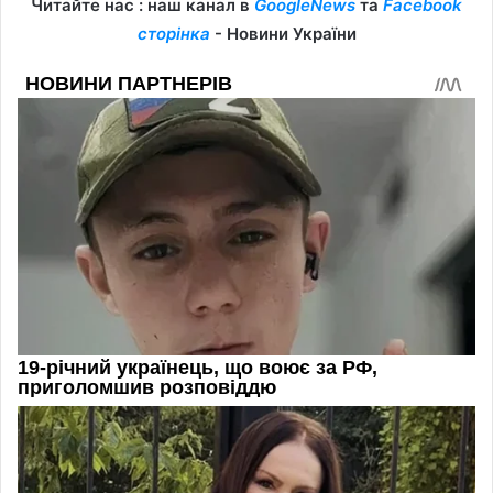
Читайте нас : наш канал в
GoogleNews
та
Facebook
сторінка
- Новини України