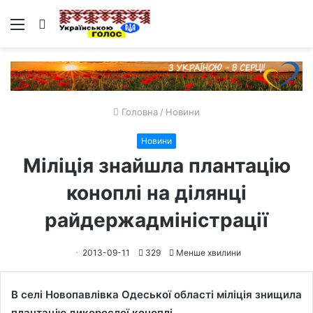
Меню
Пошук
Головна
/
Новини
Новини
Міліція знайшла плантацію
коноплі на ділянці
райдержадміністрації
2013-09-11
329
Менше хвилини
В селі Новопавлівка Одеської області міліція знищила
плантацію дикорослої коноплі.