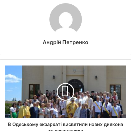
Андрій Петренко
В Одеському екзархаті висвятили нових диякона
та священника