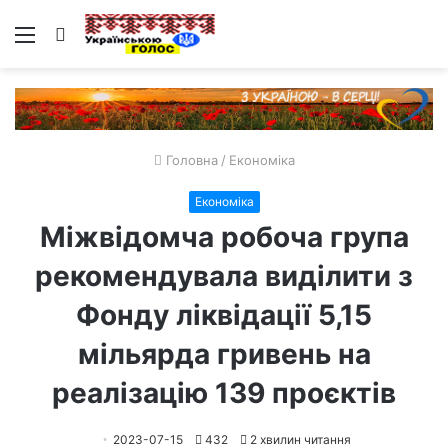
Меню
Пошук
Головна
/
Економіка
Економіка
Міжвідомча робоча група
рекомендувала виділити з
Фонду ліквідації 5,15
мільярда гривень на
реалізацію 139 проєктів
2023-07-15
432
2 хвилин читання