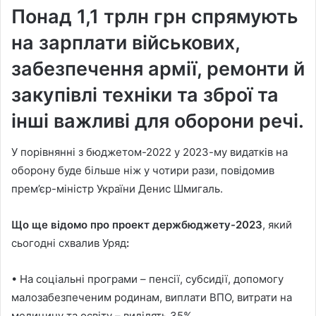
Понад 1,1 трлн грн спрямують
на зарплати військових,
забезпечення армії, ремонти й
закупівлі техніки та зброї та
інші важливі для оборони речі.
У порівнянні з бюджетом-2022 у 2023-му видатків на
оборону буде більше ніж у чотири рази, повідомив
прем’єр-міністр України Денис Шмигаль.
Що ще відомо про проект держбюджету-2023
, який
сьогодні схвалив Уряд
:
• На соціальні програми – пенсії, субсидії, допомогу
малозабезпеченим родинам, виплати ВПО, витрати на
медицину та освіту – виділять 35%.