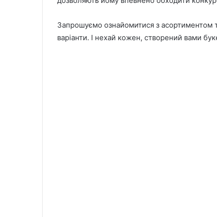
дозволяють йому впевнено обходити конкуре
Запрошуємо ознайомитися з асортиментом тіш
варіанти. І нехай кожен, створений вами бук