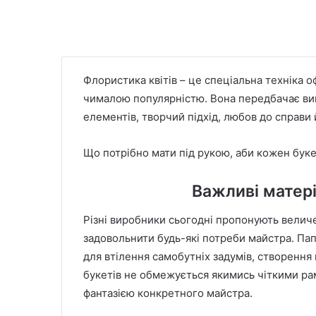
Флористика квітів – це спеціальна техніка 
чималою популярністю. Вона передбачає вик
елементів, творчий підхід, любов до справи 
Що потрібно мати під рукою, аби кожен бук
Важливі матер
Різні виробники сьогодні пропонують величе
задовольнити будь-які потреби майстра. Папі
для втілення самобутніх задумів, створенн
букетів не обмежується якимись чіткими ра
фантазією конкретного майстра.