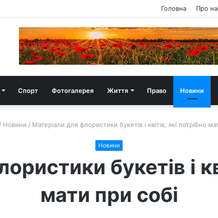
Головна
Про на
Спорт
Фотогалерея
Життя
Право
Новини
/
Новини
/
Матеріали для флористики букетів і квітів, які потрібно ма
Новини
ористики букетів і кві
мати при собі