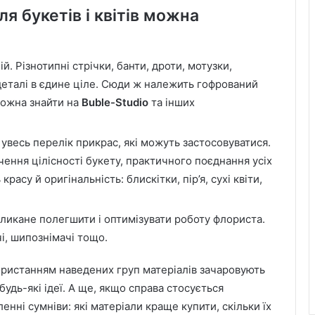
ля букетів і квітів можна
й. Різнотипні стрічки, банти, дроти, мотузки,
деталі в єдине ціле. Сюди ж належить гофрований
 можна знайти на
Buble-Studio
та інших
увесь перелік прикрас, які можуть застосовуватися.
ення цілісності букету, практичного поєднання усіх
красу й оригінальність: блискітки, пір’я, сухі квіти,
кликане полегшити і оптимізувати роботу флориста.
чі, шипознімачі тощо.
ористанням наведених груп матеріалів зачаровують
будь-які ідеї. А ще, якщо справа стосується
нні сумніви: які матеріали краще купити, скільки їх