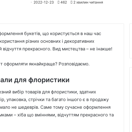
2022-12-23
462
2 хвилин читання
оформлення букетів, що користується в наш час
ористання різних основних і декоративних
й відчуття прекрасного. Вид мистецтва – не інакше!
ет оформляти якнайкраще? Розповідаємо.
іали для флористики
зний вибір товарів для флористики, здатних
р, упаковка, стрічки та багато іншого є в продажу
я мало не шедеврів. Саме тому сучасне оформлення
мками – хіба що вміннями, відчуттям прекрасного та