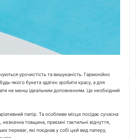
уються урочистість та вишуканість. Гармонійно
 будь-якого букета здатен зробити красу, а для
увати не менш ідеальним доповненням. Це необхідний
аріативний папір. Та особливе місце посідає сучасна
ь, незначна товщина, приємні тактильні відчуття,
нших переваг, які поєднав у собі цей вид паперу,