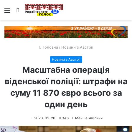
Меню
Пошук
Головна
/
Новини з Австрії
Новини з Австрії
Масштабна операція
віденської поліції: штрафи на
суму 11 870 євро всього за
один день
2023-02-20
348
Менше хвилини