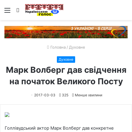
Меню
Пошук
Головна
/
Духовне
Духовне
Марк Волберг дав свідчення
на початок Великого Посту
2017-03-03
325
Менше хвилини
Голлівудський актор Марк Волберг дав конкретне