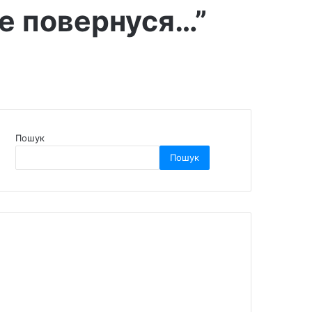
не повернуся…”
Пошук
Пошук