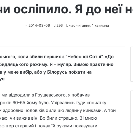
чи осліпило. Я до неї 
2014-03-09
296
час читання: 1 хвилина
ського, коли вбили перших з “Небесної Сотні”. «До
о бидляцького режиму. Я – муляр. Зимою практично
в у мене вибір, або у Білорусь поїхати на
и?!
 ми відходили з Грушевського, я побачив
 років 60-65 йому було. Увірвались туди спочатку
7 здорових чоловіків били цю людину кийками. А той
знаю, чи вижив він. Бо били страшно. Зі мною
офіцер старший і почав їй руками показувати