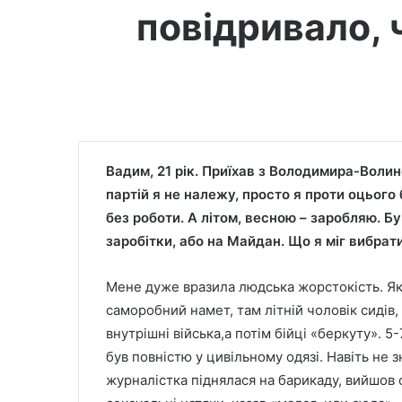
повідривало, 
Вадим, 21 рік. Приїхав з Володимира-Волин
партій я не належу, просто я проти оцьог
без роботи. А літом, весною – заробляю. Бу
заробітки, або на Майдан. Що я міг вибрат
Мене дуже вразила людська жорстокість. Як
саморобний намет, там літній чоловік сидів,
внутрішні війська,а потім бійці «беркуту».
5-
був повністю у цивільному одязі. Навіть не 
журналістка піднялася на барикаду, вийшов 