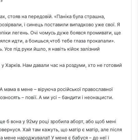
…»
х, стояв на передовій. «Паніка була страшна,
розірвали, і синець поставили випадково уже свої. Я
і опіки легень. Очі чомусь дуже боявся промивати, ще
ялся идти, а боишься,чтоб тебе глаза прокапали».
 Усе під руки йшло, я навіть кійок залізний
 у Харків. Нам давали час на роздуми, хто не готовий
 А мама в мене – віруюча російської православної
зносять – повії. А ми усі – бандити і неонацисти.
ще б вона у 92му році зробила аборт, або щоб мені
овернуся. Хай там кажуть, що матір є матір, але після
на мене народжувала!! У мене є бабуся – до неї і