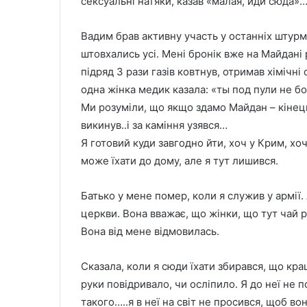
сексуальні натяки, казав «малая, иди сюда»
Вадим брав активну участь у останніх штурма
штовхались усі. Мені бронік вже на Майдані 
підряд 3 рази газів ковтнув, отримав хімічн
одна жінка медик казала: «ты под пули не бо
Ми розуміли, що якщо здамо Майдан – кінець.
викинув..і за каміння узявся…
Я готовий куди завгодно йти, хоч у Крим, хоч
може їхати до дому, але я тут лишився.
Батько у мене помер, коли я служив у армії.
церкви. Вона вважає, що жінки, що тут чай ро
Вона від мене відмовилась.
Сказала, коли я сюди їхати збирався, що кра
руки повідривало, чи осліпило. Я до неї не п
такого…..я в неї на світ не просився, щоб во