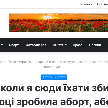
Головна
Про на
Спорт
Фотогалерея
Життя
Право
Новини
сюди їхати збирався, що краще б вона у 92му році зробила аборт, або
повернуся…”
Авторські статті
коли я сюди їхати з
оці зробила аборт, а