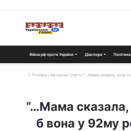
Війна рф проти України
Діаспора
Політика
Головна
/
Авторські статті
/
“…Мама сказала, коли я 
“…Мама сказала, 
б вона у 92му р