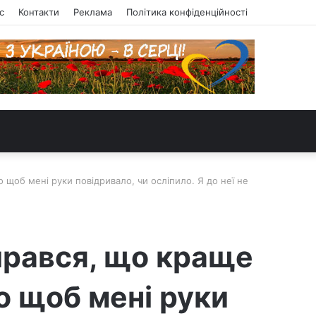
с
Контакти
Реклама
Політика конфіденційності
 щоб мені руки повідривало, чи осліпило. Я до неї не
бирався, що краще
бо щоб мені руки