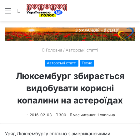
Меню
Пошук
Головна
/
Авторські статті
Авторські статті
Техно
Люксембург збирається
видобувати корисні
копалини на астероїдах
2016-02-03
300
час читання: 1 хвилина
Уряд Люксембургу спільно з американськими