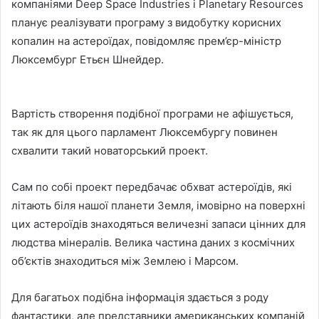
компаніями Deep Space Industries і Planetary Resources
планує реалізувати програму з видобутку корисних
копалин на астероїдах, повідомляє прем’єр-міністр
Люксембург Етьєн Шнейдер.
Вартість створення подібної програми не афішується,
так
як для цього парламент Люксембургу повинен
схвалити такий новаторський проект.
Сам по собі проект передбачає обхват астероїдів, які
літають біля нашої планети Земля, імовірно на поверхні
цих астероїдів знаходяться величезні запаси цінних для
людства мінералів. Велика частина даних з космічних
об’єктів знаходиться між Землею і Марсом.
Для багатьох подібна інформація здається з роду
фантастики, але представники американських компаній