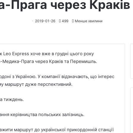
-Прага через Кракі
2019-01-26
499
Менше хвилини
 Leo Express хоче вже в грудні цього року
а-Медика-Прага через Краків та Перемишль.
оні з Україною. У компанії відзначають, що інтерес
тому маршрут дуже перспективний.
на тиждень.
ання керівництва польських залізниць.
вжити маршрут до української прикордонній станції