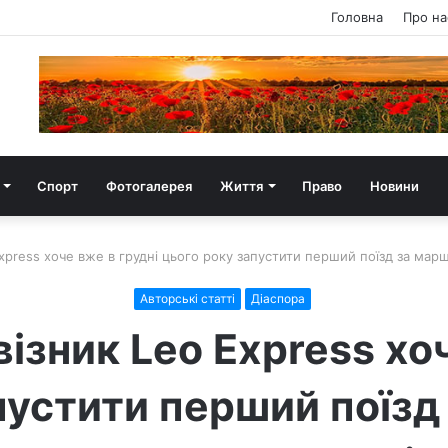
Головна
Про на
Спорт
Фотогалерея
Життя
Право
Новини
xpress хоче вже в грудні цього року запустити перший поїзд за м
Авторські статті
Діаспора
ізник Leo Express хоч
пустити перший поїз