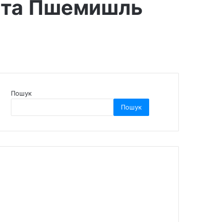
в та Пшемишль
Пошук
Пошук