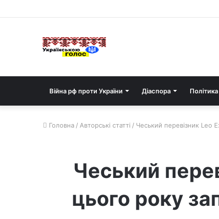
Війна рф проти України
Діаспора
Політика
Головна
/
Авторські статті
/
Чеський перевізник Leo E
Чеський перев
цього року за