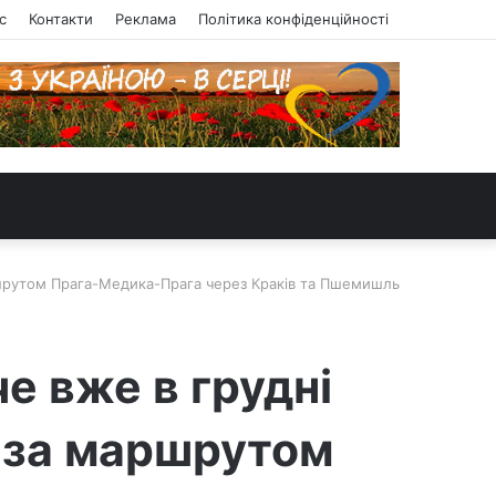
с
Контакти
Реклама
Політика конфіденційності
аршрутом Прага-Медика-Прага через Краків та Пшемишль
е вже в грудні
д за маршрутом