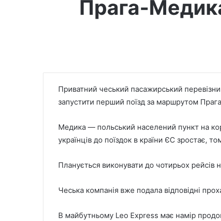
Прага-Медика
Приватний чеський пасажирський перевізник
запустити перший поїзд за маршрутом Праг
Медика — польський населений пункт на корд
українців до поїздок в країни ЄС зростає, 
Планується виконувати до чотирьох рейсів 
Чеська компанія вже подала відповідні прох
В майбутньому Leo Express має намір продо