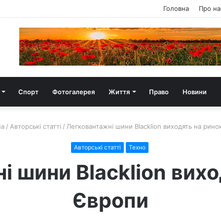
Головна
Про на
Спорт
Фотогалерея
Життя
Право
Новини
на
/
Авторські статті
/
Легковантажні шини Blacklion виходять на рино
Авторські статті
Техно
і шини Blacklion вихо
Європи