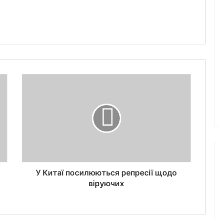
У Китаї посилюються репресії щодо
віруючих