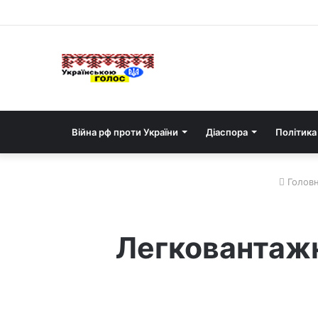
Війна рф проти України
Діаспора
Політика
Голов
Легковантажн