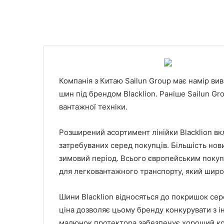
Компанія з Китаю Sailun Group має намір ви
шин під брендом Blacklion. Раніше Sailun G
вантажної техніки.
Розширений асортимент лінійки Blacklion в
затребуваних серед покупців. Більшість нов
зимовий період. Всього європейським покуп
для легковантажного транспорту, який широ
Шини Blacklion відносяться до покришок сер
ціна дозволяє цьому бренду конкурувати з і
малюнок протектора забезпечує хороший кон