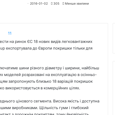
2016-01-02
305
Менше хвилини
вести на ринок ЄС 18 нових видів легковантажних
roup експортувала до Європи покришки тільки для
ключатиме шини різного діаметру і ширини, найбільш
их моделей розраховані на експлуатацію в осінньо-
цям запропонують близько 18 варіацій покришок
ко використовується в комерційних цілях.
еднього цінового сегмента. Висока якість і доступна
ншими виробниками. Щільність гуми і глибокий
такт з дорожнім покриттям, тому ймовірність