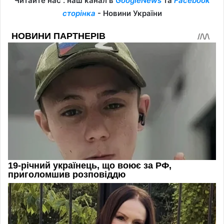
Читайте нас : наш канал в
GoogleNews
та
Facebook
сторінка
- Новини України