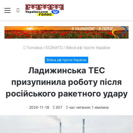
Меню
Пошук
Головна
/
ЄС|NATO
/
Війна рф проти України
Війна рф проти України
Ладижинська ТЕС
призупинила роботу після
російського ракетного удару
2024-11-18
307
час читання: 1 хвилина