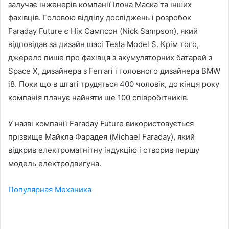
залучає інженерів компанії Ілона Маска та інших
фахівців. Головою відділу досліджень і розробок
Faraday Future є Нік Сампсон (Nick Sampson), який
відповідав за дизайн шасі Tesla Model S. Крім того,
джерело пише про фахівця з акумуляторних батарей з
Space X, дизайнера з Ferrari і головного дизайнера BMW
i8. Поки що в штаті трудяться 400 чоловік, до кінця року
компанія планує найняти ще 100 співробітників.
У назві компанії Faraday Future використовується
прізвище Майкла Фарадея (Michael Faraday), який
відкрив електромагнітну індукцію і створив першу
модель електродвигуна.
Популярная Механика