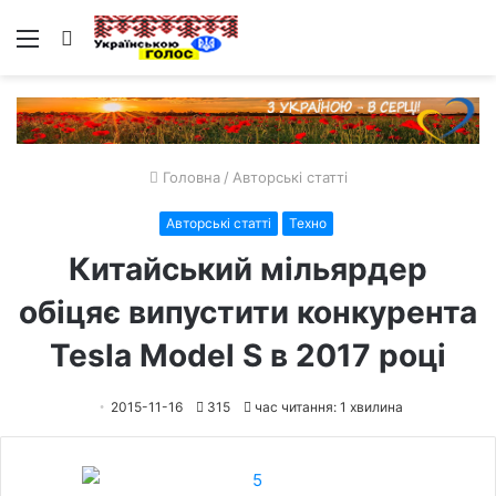
Меню
Пошук
Головна
/
Авторські статті
Авторські статті
Техно
Китайський мільярдер
обіцяє випустити конкурента
Tesla Model S в 2017 році
2015-11-16
315
час читання: 1 хвилина