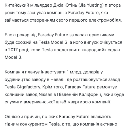
Китайський мільярдер Джіа Ютінь (Jia Yueting) півтора
роки тому заснував компанію Faraday Future, яка
займається створенням свого першого електромобіля.
Електрокар від Faraday Future за характеристиками
буде схожий на Tesla Model S, а його випуск очікується
в 2017 році, коли Tesla представить «народний» седан
Model 3.
Компанія планує інвестувати 1 млрд. доларів у
будівництво заводу в Неваді, де розташовується завод
Tesla Gigafactory. Крім того, Faraday Future ремонтує
колишній завод Nissan в Південній Каліфорнії, який буде
служити американської штаб-квартирою компанії.
Однією з причин, по яких Faraday Future вважають
гідним конкурентом Tesla, є те, що компанія активно