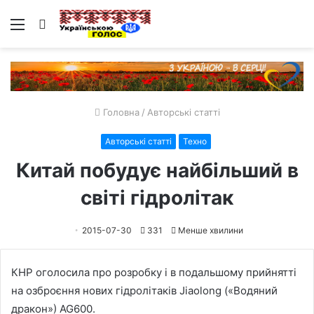
Меню
Пошук
Головна
/
Авторські статті
Авторські статті
Техно
Китай побудує найбільший в
світі гідролітак
2015-07-30
331
Менше хвилини
КНР оголосила про розробку і в подальшому прийнятті
на озброєння нових гідролітаків Jiaolong («Водяний
дракон») AG600.