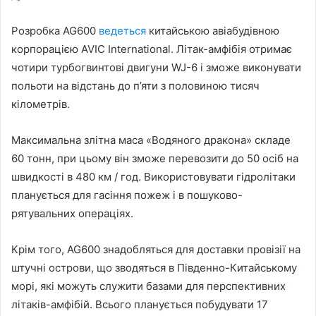
Розробка AG600
ведеться
китайською авіабудівною
корпорацією AVIC International. Літак-амфібія отримає
чотири турбогвинтові двигуни WJ-6 і зможе виконувати
польоти на відстань до п’яти з половиною тисяч
кілометрів.
Максимальна злітна маса «Водяного дракона» складе
60 тонн, при цьому він зможе перевозити до 50 осіб на
швидкості в 480 км / год. Використовувати гідролітаки
планується для гасіння пожеж і в пошуково-
рятувальних операціях.
Крім того, AG600 знадобляться для доставки провізії на
штучні острови, що зводяться в Південно-Китайському
морі, які можуть служити базами для перспективних
літаків-амфібій. Всього планується побудувати 17