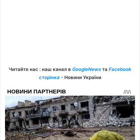
Читайте нас : наш канал в
GoogleNews
та
Facebook
сторінка
- Новини України