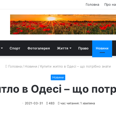
Головна
Про на
Спорт
Фотогалерея
Життя
Право
Новини
Головна
/
Новини
/
Купити житло в Одесі – що потрібно знати
Новини
тло в Одесі – що потр
2021-03-31
483
час читання: 1 хвилина