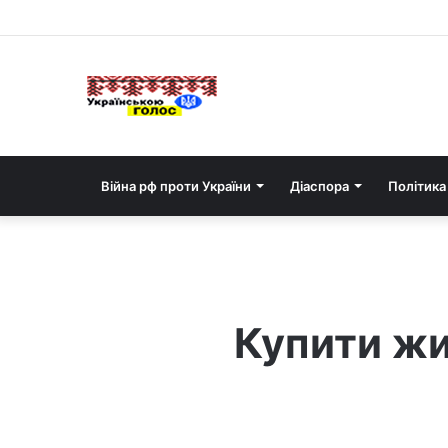
Війна рф проти України
Діаспора
Політика
Купити жи