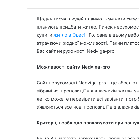
Щодня тисячі людей планують змінити своє ж
планують придбати житло. Ринок нерухомост
купити
житло в Одесі
. Головне в цьому вибор
втрачаючи жодної можливості. Такий платф
Вас сайт нерухомості Nedviga-pro.
Можливості сайту Nedviga-pro
Сайт нерухомості Nedviga-pro – це абсолютн
зібрані всі пропозиції від власників житла, 
легко можете перевірити всі варіанти, потрі
з’являються все нові пропозиції від власник
Критерії, необхідно враховувати при пошу
Якщо Ви шукаєте нерухомість, перш за все п