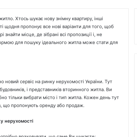
итло. Хтось шукає нову знімну квартиру, інші
і щодня пропонує все нові варіанти для того, щоб
і знайти місце, де зібрані всі пропозиції і, не
ормою для пошуку ідеального житла може стати для
о новий сервіс на ринку нерухомості України. Тут
забудовників, і представників вторинного житла. Ви
бно тільки вибрати місто і тип житла. Кожен день тут
ів, що пропонують оренду або продаж.
ку нерухомості
отрібно враховувати, що саме Ви шукаєте: