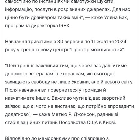
самостійно по інстанціях чи самотужки шукати
інформацію, послуги в розрізнених джерелах. Для нас
цінно бути драйвером таких змін”, — каже Уляна Бах,
програмна директорка IREX.
Навчання триватиме з 30 вересня по 11 жовтня 2024
року у тренінговому центрі “Простір можливостей”.
“Цей тренінг важливий тим, що через вас далі йтиме
допомога ветеранам і ветеранкам, які сьогодні
захищають свободу не лише України, але й всього світу.
Після навчання ви повернетеся у громади й
навчатимете інших. Важливо чути від вас зворотний
зв’язок: що є, чого не вистачає, що потрібно впровадити
додатково”, — каже Метью Р. Джонсон, радник зі
стабілізаційних питань Посольства США в Києві.
Відповідно до меморандуму про співпрацю з