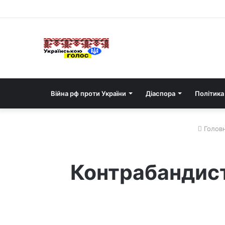
Війна рф проти України
Діаспора
Політика
Голов
Контрабандист