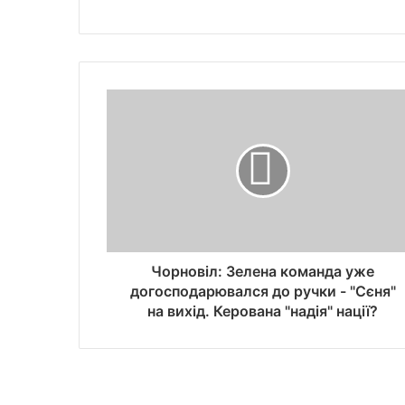
Чорновіл: Зелена команда уже
догосподарювался до ручки - "Сєня"
на вихід. Керована "надія" нації?