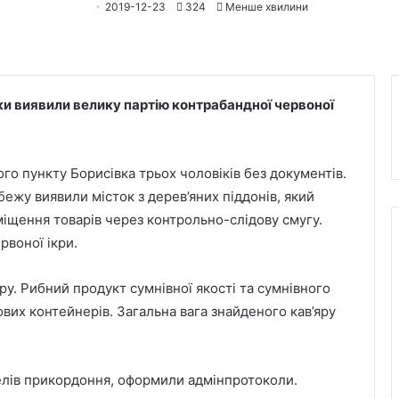
2019-12-23
324
Менше хвилини
ки виявили велику партію контрабандної червоної
о пункту Борисівка трьох чоловіків без документів.
ежу виявили місток з дерев’яних піддонів, який
щення товарів через контрольно-слідову смугу.
рвоної ікри.
ру. Рибний продукт сумнівної якості та сумнівного
их контейнерів. Загальна вага знайденого кав’яру
елів прикордоння, оформили адмінпротоколи.