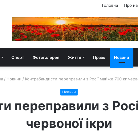
Головна
Про на
Спорт
Фотогалерея
Життя
Право
Новини
на
/
Новини
/
Контрабандисти переправили з Росії майже 700 кг черво
Новини
и переправили з Росі
червоної ікри