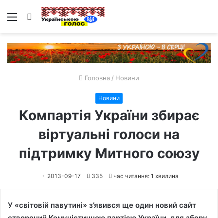
Меню
Пошук
Головна
/
Новини
Новини
Компартія України збирає
віртуальні голоси на
підтримку Митного союзу
2013-09-17
335
час читання: 1 хвилина
У «світовій павутині» з’явився ще один новий сайт
створений Комуністичною партією України для збору