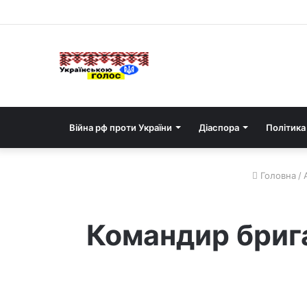
Війна рф проти України
Діаспора
Політика
Головна
/
Командир бриг