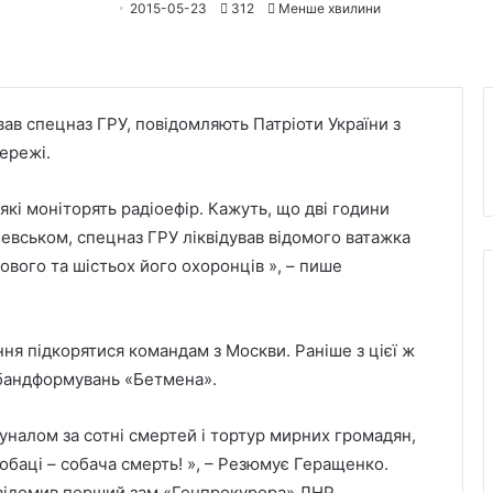
2015-05-23
312
Менше хвилини
ав спецназ ГРУ, повідомляють Патріоти України з
ережі.
які моніторять радіоефір. Кажуть, що дві години
чевськом, спецназ ГРУ ліквідував відомого ватажка
ового та шістьох його охоронців », – пише
ння підкорятися командам з Москви. Раніше з цієї ж
 бандформувань «Бетмена».
уналом за сотні смертей і тортур мирних громадян,
обаці – собача смерть! », – Резюмує Геращенко.
овідомив перший зам «Генпрокурора» ЛНР.