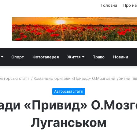
Головна
Про на
Спорт
Фотогалерея
Життя
Право
Новини
Авторські статті
/
Командир бригади «Привид» О.Мозговий убитий пі
Авторські статті
ади «Привид» О.Мозго
Луганськом