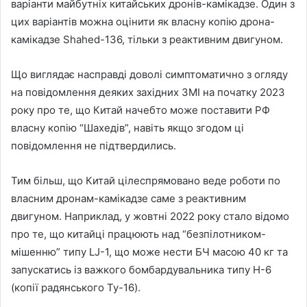
варіанти майбутніх китайських дронів-камікадзе. Один з
цих варіантів можна оцінити як власну копію дрона-
камікадзе Shahed-136, тільки з реактивним двигуном.
Що виглядає насправді доволі симптоматично з огляду
на повідомлення деяких західних ЗМІ на початку 2023
року про те, що Китай начебто може поставити РФ
власну копію “Шахедів”, навіть якщо згодом ці
повідомлення не підтвердились.
Тим більш, що Китай цілеспрямовано веде роботи по
власним дронам-камікадзе саме з реактивним
двигуном. Наприклад, у жовтні 2022 року стало відомо
про те, що китайці працюють над “безпілотником-
мішенню” типу LJ-1, що може нести БЧ масою 40 кг та
запускатись із важкого бомбардувальника типу H-6
(копії радянського Ту-16).