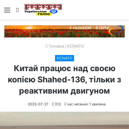
Меню
Пошук
Головна
/
ЄС|NATO
ЄС|NATO
Китай працює над своєю
копією Shahed-136, тільки з
реактивним двигуном
2023-07-27
312
час читання: 1 хвилина