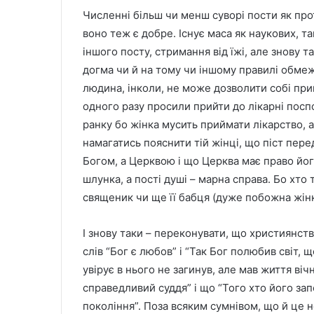
Численні більш чи менш суворі пости як прот
воно теж є добре. Існує маса як наукових, т
іншого посту, стримання від їжі, але знову 
догма чи й на тому чи іншому правилі обмеж
людина, інколи, не може дозволити собі пр
одного разу просили прийти до лікарні поспо
ранку бо жінка мусить приймати лікарство, а
намагатись пояснити тій жінці, що піст пере
Богом, а Церквою і що Церква має право йог
шлунка, а пості душі – марна справа. Бо хт
священик чи ще її бабця (дуже побожна жінка
І знову таки – переконувати, що християнство
слів “Бог є любов” і “Так Бог полюбив світ
увірує в нього не загинув, але мав життя віч
справедливий суддя” і що “Того хто його зап
покоління”. Поза всяким сумнівом, що й це н