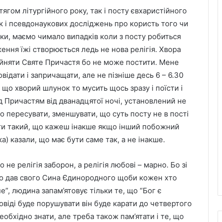
ягом літургійного року, так і посту євхаристійного
ак і псевдонаукових досліджень про користь того чи
таки, маємо чимало випадків коли з посту робиться
ення їжі створюється ледь не нова релігія. Хвора
ийняти Святе Причастя бо не може постити. Мене
відати і запричащати, але не пізніше десь 6 – 6.30
 що хворий шлунок то мусить щось зразу і поїсти і
д Причастям від дванадцятої ночі, установлений не
о пересувати, зменшувати, що суть посту не в пості
о ти такий, що кажеш інакше якщо інший побожний
) казали, що має бути саме так, а не інакше.
 не релігія заборон, а релігія любові – марно. Бо зі
, що дав свого Сина Єдинородного щоби кожен хто
не”, людина запам’ятовує тільки те, що “Бог є
овіді буде порушувати він буде карати до четвертого
еобхідно знати, але треба також пам’ятати і те, що