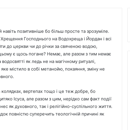
 навіть позитивніше бо більш просте та зрозуміле.
 Хрещення Господнього на Водохреща і Йордан і всі
йти до церкви чи до річки за свяченою водою,
в цьому є щось погане? Немає, але разом з тим немає
 водосвятті як ледь не на магічному ритуалі,
 яке містило в собі метанойю, покаяння, зміну не
овного.
 колядках, вертепах тощо і це теж добре, бо
тяко Ісуса, але разом з цим, нерідко сам факт події
ес як духовного, так і релігійно-суспільного життя.
ядок повністю суперечить теологічній причині як