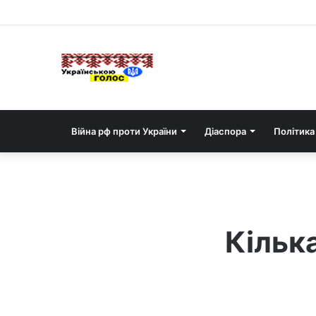
Війна рф проти України
Діаспора
Політика
Кілька