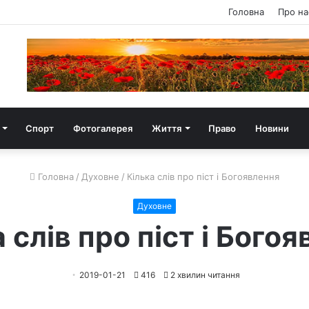
Головна
Про на
Спорт
Фотогалерея
Життя
Право
Новини
Головна
/
Духовне
/
Кілька слів про піст і Богоявлення
Духовне
 слів про піст і Бого
2019-01-21
416
2 хвилин читання