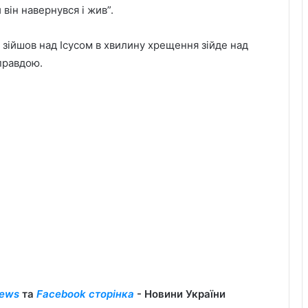
він навернувся і жив”.
о зійшов над Ісусом в хвилину хрещення зійде над
правдою.
ews
та
Facebook сторінка
- Новини України