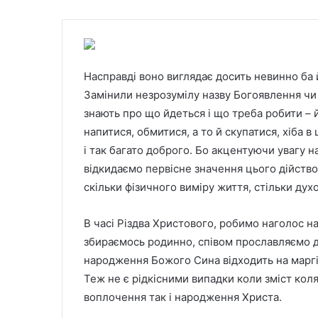
Насправді воно виглядає досить невинно ба й
Замінили незрозумілу назву Богоявлення чи
знають про що йдеться і що треба робити – 
напитися, обмитися, а то й скупатися, хіба 
і так багато доброго. Бо акцентуючи увагу на
відкидаємо первісне значення цього дійство
скільки фізичного виміру життя, стільки дух
В часі Різдва Христового, робимо наголос на
збираємось родинно, співом прославляємо ди
народження Божого Сина відходить на маргін
Теж не є рідкісними випадки коли зміст кол
воплочення так і народження Христа.