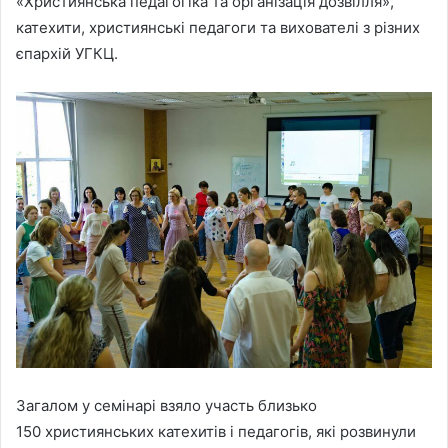
«Християнська педагогіка та організація дозвілля»,
катехити, християнські педагоги та вихователі з різних
єпархій УГКЦ.
Загалом у семінарі взяло участь близько
150 християнських катехитів і педагогів, які розвинули