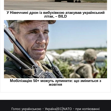
Голос українською - Україна|ЄС|NATO - при копіюванні