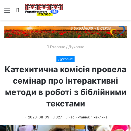
Меню
Пошук
Головна
/
Духовне
Духовне
Катехитична комісія провела
семінар про інтерактивні
методи в роботі з біблійними
текстами
2023-08-09
327
час читання: 1 хвилина