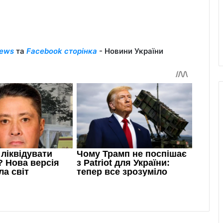
ews
та
Facebook сторінка
- Новини України