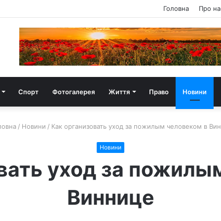
Головна
Про на
Спорт
Фотогалерея
Життя
Право
Новини
ловна
/
Новини
/
Как организовать уход за пожилым человеком в Ви
Новини
вать уход за пожилы
Виннице