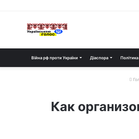
Війна рф проти України
Діаспора
Політика
Го
Как организо