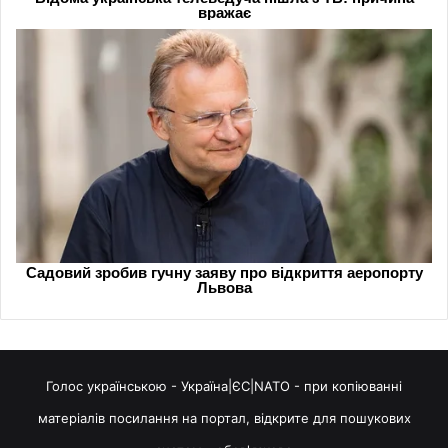
Голос українською - Україна|ЄС|NATO - при копіюванні
матеріалів посилання на портал, відкрите для пошукових